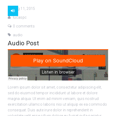
Aug 11, 2015
lucaspc
0 comments
audio
Audio Post
Lorem ipsum dolor sit amet, consectetur adipiscing elit,
sed do eiusmod tempor incididunt ut labore et dolore
magna aliqua. Ut enim ad minim veniam, quis nostrud
exercitation ullamco laboris nisi ut aliquip ex ea commodo
consequat. Duis aute irure dolor in reprehenderit in
voluptate velit esse cillum dolore eu fugiat nulla pariatur.