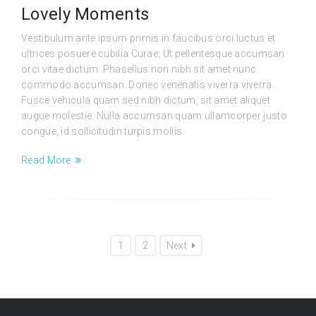
Lovely Moments
Vestibulum ante ipsum primis in faucibus orci luctus et
ultrices posuere cubilia Curae; Ut pellentesque accumsan
orci vitae dictum. Phasellus non nibh sit amet nunc
commodo accumsan. Donec venenatis viverra viverra.
Fusce vehicula quam sed nibh dictum, sit amet aliquet
augue molestie. Nulla accumsan quam ullamcorper justo
congue, id sollicitudin turpis mollis.
Read More
1
2
Next