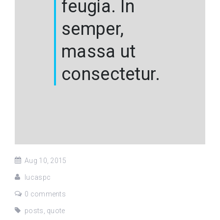
feugia. In
semper,
massa ut
consectetur.
Aug 10, 2015
lucaspc
0 comments
posts
,
quote