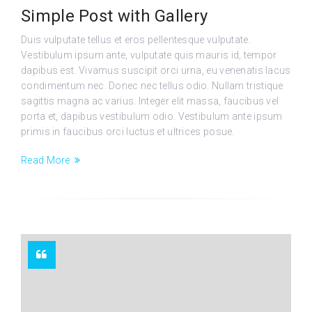
Simple Post with Gallery
Duis vulputate tellus et eros pellentesque vulputate.
Vestibulum ipsum ante, vulputate quis mauris id, tempor
dapibus est. Vivamus suscipit orci urna, eu venenatis lacus
condimentum nec. Donec nec tellus odio. Nullam tristique
sagittis magna ac varius. Integer elit massa, faucibus vel
porta et, dapibus vestibulum odio. Vestibulum ante ipsum
primis in faucibus orci luctus et ultrices posue.
Read More