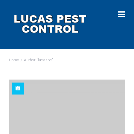
Home
Author "lucaspc"