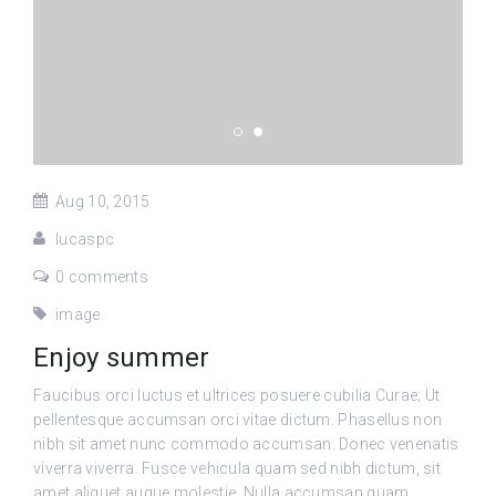
Aug 10, 2015
lucaspc
0 comments
image
Enjoy summer
Faucibus orci luctus et ultrices posuere cubilia Curae; Ut
pellentesque accumsan orci vitae dictum. Phasellus non
nibh sit amet nunc commodo accumsan. Donec venenatis
viverra viverra. Fusce vehicula quam sed nibh dictum, sit
amet aliquet augue molestie. Nulla accumsan quam