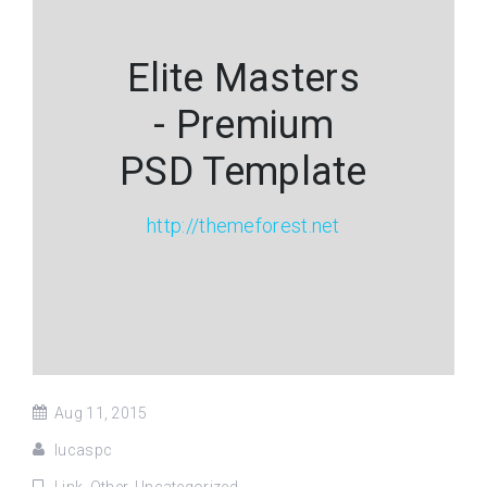
Elite Masters
- Premium
PSD Template
http://themeforest.net
Aug 11, 2015
lucaspc
Link
,
Other
,
Uncategorized