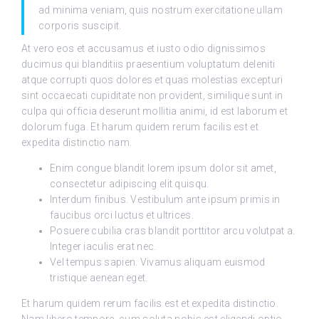
ad minima veniam, quis nostrum exercitatione ullam
corporis suscipit.
At vero eos et accusamus et iusto odio dignissimos
ducimus qui blanditiis praesentium voluptatum deleniti
atque corrupti quos dolores et quas molestias excepturi
sint occaecati cupiditate non provident, similique sunt in
culpa qui officia deserunt mollitia animi, id est laborum et
dolorum fuga. Et harum quidem rerum facilis est et
expedita distinctio nam.
Enim congue blandit lorem ipsum dolor sit amet,
consectetur adipiscing elit quisqu.
Interdum finibus. Vestibulum ante ipsum primis in
faucibus orci luctus et ultrices.
Posuere cubilia cras blandit porttitor arcu volutpat a.
Integer iaculis erat nec.
Vel tempus sapien. Vivamus aliquam euismod
tristique aenean eget.
Et harum quidem rerum facilis est et expedita distinctio.
Nam libero tempore, cum soluta nobis est eligendi optio