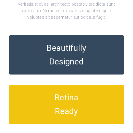
veritatis et quasi architecto beatae vitae dicta sunt
explicabo. Nemo enim ipsam voluptatem quia
voluptas sit aspernatur aut odit aut fugit.
Beautifully
Designed
Retina
Ready