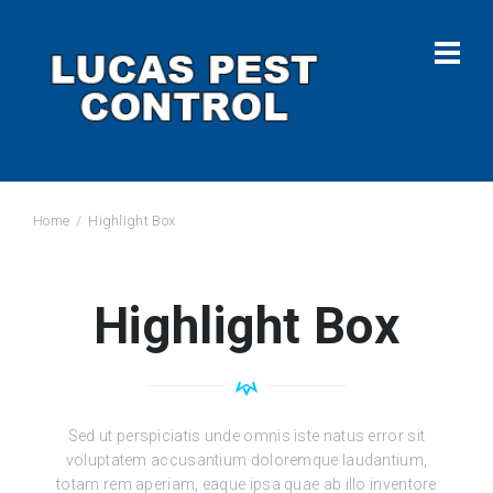
Home
Highlight Box
Highlight Box
Sed ut perspiciatis unde omnis iste natus error sit
voluptatem accusantium doloremque laudantium,
totam rem aperiam, eaque ipsa quae ab illo inventore