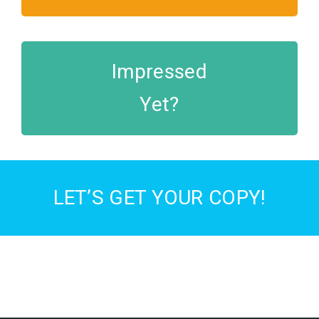
Impressed
Yet?
LET’S GET YOUR COPY!